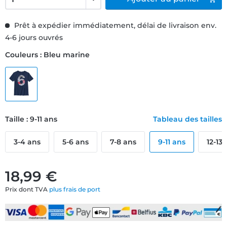
Prêt à expédier immédiatement, délai de livraison env.
4-6 jours ouvrés
Couleurs : Bleu marine
Taille : 9-11 ans
Tableau des tailles
3-4 ans
5-6 ans
7-8 ans
9-11 ans
12-13
18,99 €
Prix dont TVA
plus frais de port