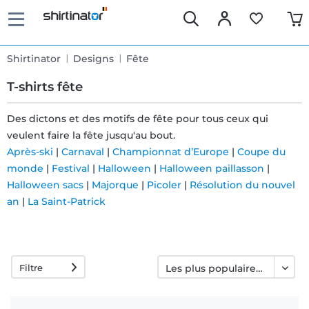
Shirtinator
Designs
Fête
T-shirts fête
Des dictons et des motifs de fête pour tous ceux qui
veulent faire la fête jusqu'au bout.
Livraison
Après-ski
|
Carnaval
|
Championnat d’Europe
|
Coupe du
rapide
monde
|
Festival
|
Halloween
|
Halloween paillasson
|
Halloween sacs
|
Majorque
|
Picoler
|
Résolution du nouvel
an
|
La Saint-Patrick
Échange
garanti 30
jours
Filtre
Droit de