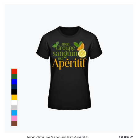
Mon Groupe Sanguin Est Apéritif
18,99 €