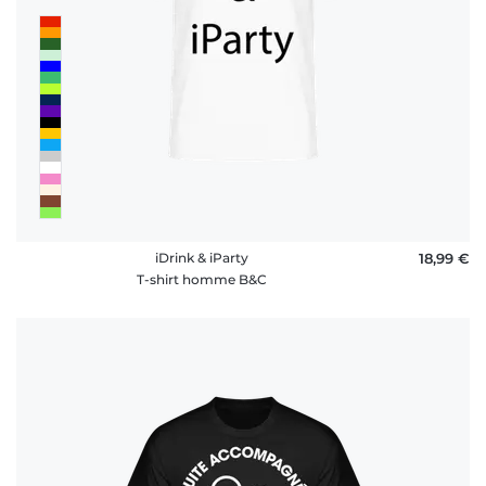
iDrink & iParty
18,99 €
T-shirt homme B&C