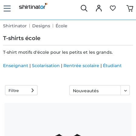
Shirtinator
Designs
École
T-shirts école
T-shirt motifs d'école pour les petits et les grands.
Livraison
Enseignant
|
Scolarisation
|
Rentrée scolaire
|
Étudiant
rapide
Filtre
Échange
garanti 30
jours
Droit de