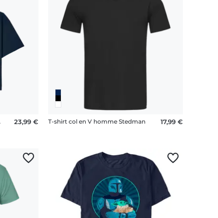
y Stella
23,99 €
T-shirt col en V homme Stedman
17,99 €