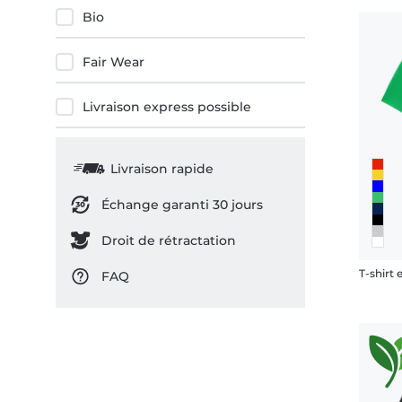
Bio
12-14 ans
13-14 Jahre
Fair Wear
XS
S
Livraison express possible
M
L
XL
Livraison rapide
XXL
3XL
Échange garanti 30 jours
4XL
Droit de rétractation
5XL
T-shirt 
FAQ