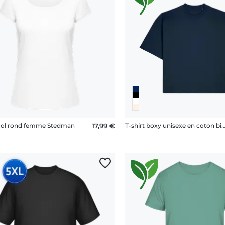
 col rond femme Stedman
17,99 €
T-shirt boxy unisexe en coton bio Stanle