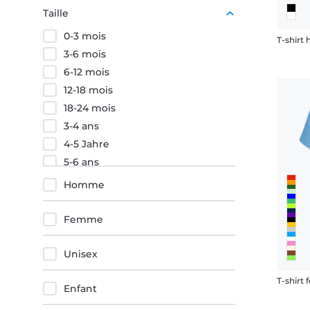
Rose
Taille
Noir
0-3 mois
T-shirt
Orange
3-6 mois
6-12 mois
12-18 mois
18-24 mois
3-4 ans
4-5 Jahre
5-6 ans
6-7 Jahre
Homme
7-8 ans
8-9 Jahre
Femme
9-10 ans
9-11 ans
Unisex
10-11 Jahre
T-shirt
11-12 ans
Enfant
12-13 ans