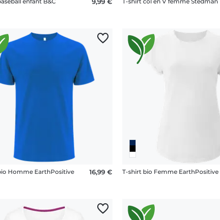
baseball enfant B&C
9,99 €
T-shirt col en V femme Stedman
 bio Homme EarthPositive
16,99 €
T-shirt bio Femme EarthPositive