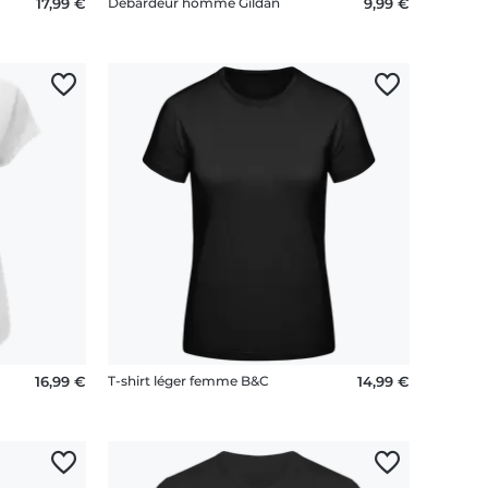
17,99 €
Débardeur homme Gildan
9,99 €
16,99 €
T-shirt léger femme B&C
14,99 €