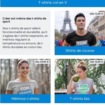
T-shirts col en V
dès 14,99 €
Créer soi-même des t-shirts de 
sport
Nos t-shirts de sport allient 
fonctionnalité et durabilité, qu'il 
s'agisse de t-shirts respirants, en 
mérinos régulant la 
température ou encore, de t-
shirts durables en coton bio.
Shirts de course
dès 59,99 €
dès 16,99 €
Mérinos t-shirts
T-shirts bio