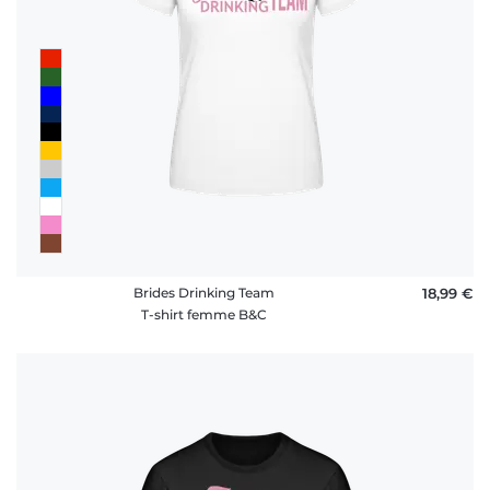
Brides Drinking Team
18,99 €
T-shirt femme B&C