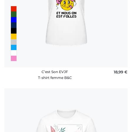
C’est Son EVJF
18,99 €
T-shirt femme B&C