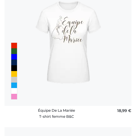
Équipe De La Mariée
18,99 €
T-shirt femme B&C