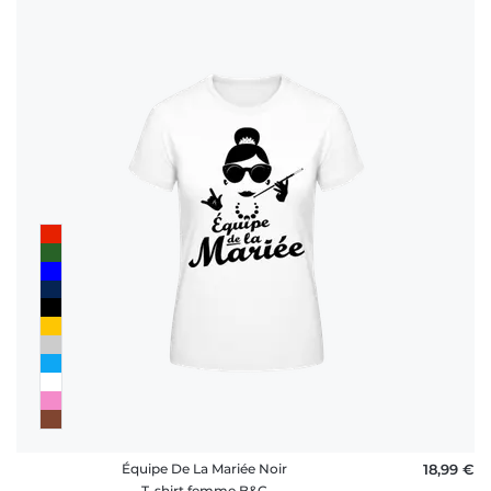
Équipe De La Mariée Noir
18,99 €
T-shirt femme B&C