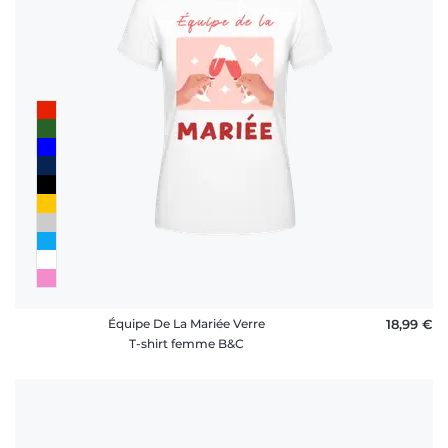
Équipe De La Mariée Verre
18,99 €
T-shirt femme B&C