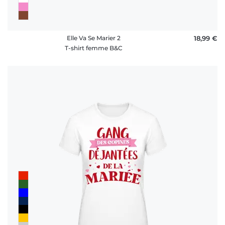
Elle Va Se Marier 2
18,99 €
T-shirt femme B&C