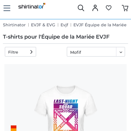
Shirtinator
EVJF & EVG
Evjf
EVJF Équipe de la Mariée
T-shirts pour l'Équipe de la Mariée EVJF
Filtre
Livraison
rapide
Échange
garanti 30
jours
Droit de