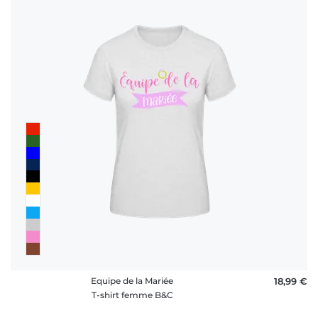
Equipe de la Mariée
18,99 €
T-shirt femme B&C