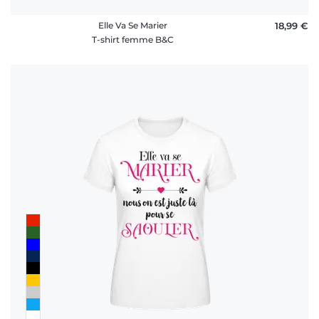
Elle Va Se Marier
18,99 €
T-shirt femme B&C