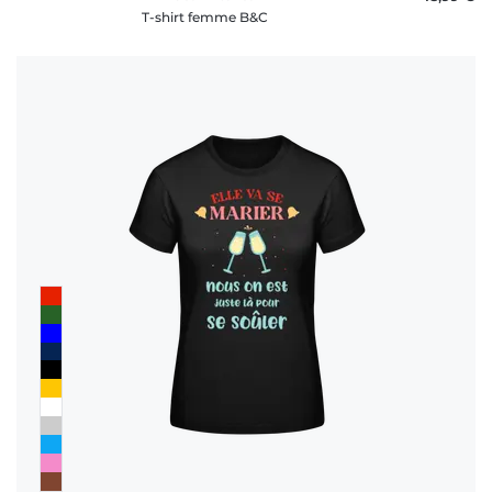
T-shirt femme B&C