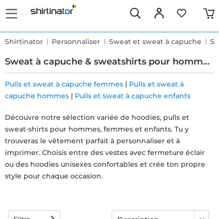
Shirtinator
Personnaliser
Sweat et sweat à capuche
Sw
Sweat à capuche & sweatshirts pour homme à personnaliser
Pulls et sweat à capuche femmes
|
Pulls et sweat à
capuche hommes
|
Pulls et sweat à capuche enfants
Livraison
Découvre notre sélection variée de hoodies, pulls et
rapide
sweat-shirts pour hommes, femmes et enfants. Tu y
trouveras le vêtement parfait à personnaliser et à
Échange
imprimer. Choisis entre des vestes avec fermeture éclair
ou des hoodies unisexes confortables et crée ton propre
garanti 30
style pour chaque occasion.
jours
Droit de
Filtre