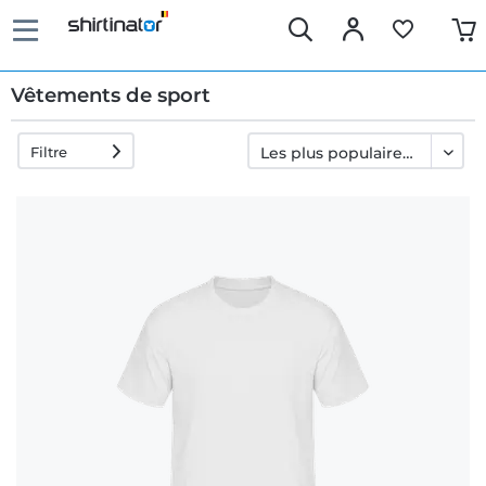
Vêtements de sport
Filtre
Livraison
rapide
Échange
garanti 30
jours
Droit de
rétractation