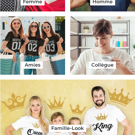
Femme
Homme
Amies
Collègue
Famille-Look