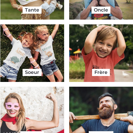
Tante
Oncle
Soeur
Frère