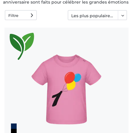
anniversaire sont faits pour célébrer les grandes émotions
dans de tout petits formats. Qu’il s’agisse des premiers pas,
Filtre
du tout premier gâteau ou simplement d’une journée
FAQ
pleine de câlins, nous avons la tenue parfaite pour
marquer le coup.
Mignon, amusant et conçu pour les petits héros
Des adorables imprimés animaux aux messages rigolos
pour bébés, notre collection apporte de la joie à chaque
petite fête. Que vous soyez parent, parrain, marraine, tante
ou ami, ces designs sont pensés pour attendrir et briller
sur les photos souvenirs.
Le cadeau parfait pour une journée inoubliable
Un premier anniversaire, ça n’arrive qu’une fois. Alors
autant le rendre mémorable. Nos t-shirts et bodys sont
des cadeaux attentionnés et personnalisables que les
familles garderont précieusement. Ajoutez le prénom, la