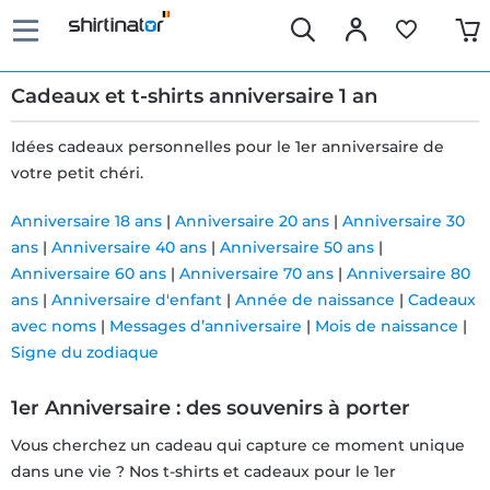
Cadeaux et t-shirts anniversaire 1 an
Idées cadeaux personnelles pour le 1er anniversaire de
votre petit chéri.
Livraison
Anniversaire 18 ans
|
Anniversaire 20 ans
|
Anniversaire 30
rapide
ans
|
Anniversaire 40 ans
|
Anniversaire 50 ans
|
Anniversaire 60 ans
|
Anniversaire 70 ans
|
Anniversaire 80
Échange
ans
|
Anniversaire d'enfant
|
Année de naissance
|
Cadeaux
avec noms
|
Messages d’anniversaire
|
Mois de naissance
|
garanti 30
Signe du zodiaque
jours
1er Anniversaire : des souvenirs à porter
Droit de
Vous cherchez un cadeau qui capture ce moment unique
dans une vie ? Nos t-shirts et cadeaux pour le 1er
rétractation