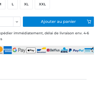
M
L
XL
XXL
Ajouter
au panier
xpédier immédiatement, délai de livraison env. 4-6
és