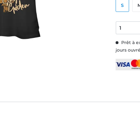
S
Prêt à e
jours ouvr