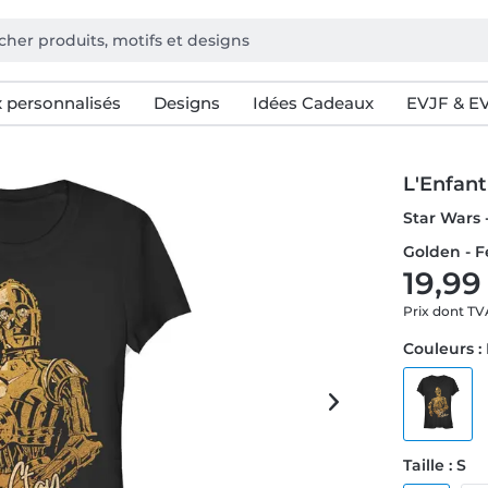
 personnalisés
Designs
Idées Cadeaux
EVJF & E
L'Enfan
Star Wars 
Golden - 
19,99
Prix dont T
Couleurs :
Taille : S