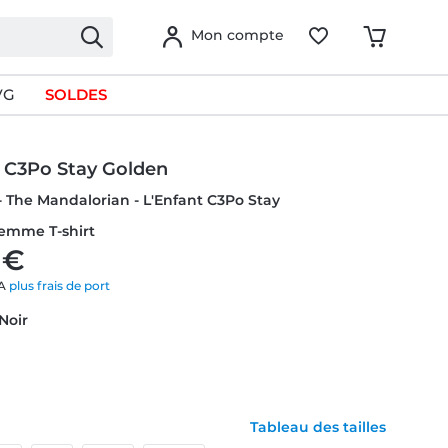
Mon compte
VG
SOLDES
t C3Po Stay Golden
- The Mandalorian - L'Enfant C3Po Stay
Femme T-shirt
 €
VA
plus frais de port
 Noir
Tableau des tailles