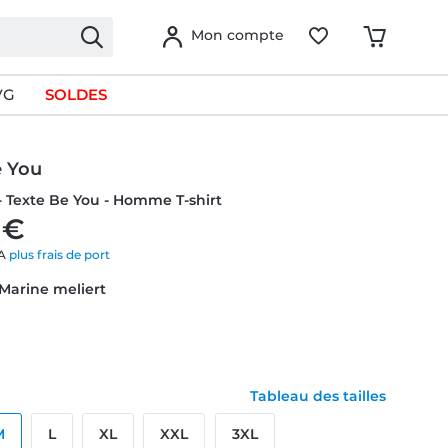
Mon compte
VG
SOLDES
e You
- Texte Be You - Homme T-shirt
 €
VA
plus frais de port
 Marine meliert
Tableau des tailles
M
L
XL
XXL
3XL