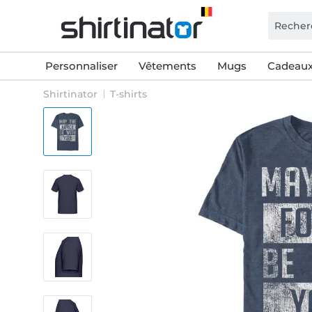
Personnaliser
Vêtements
Mugs
Cadeaux
Shirtinator
T-shirts