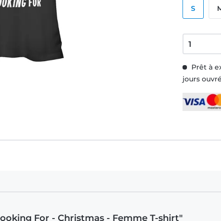
S
Prêt à e
jours ouvr
ooking For - Christmas - Femme T-shirt"