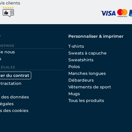
vis clients
r
Personnaliser & imprimer
REPRISE
T-shirts
de nous
Sweats à capuche
s
Sweatshirts
Polos
LÉGALES
Manches longues
ter du contrat
Débardeurs
étractation
Vêtements de sport
Mugs
n des données
Tous les produits
égales
s des cookies