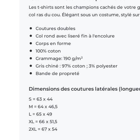
Les t-shirts sont les champions cachés de votre 
col ras du cou. Élégant sous un costume, stylé su
Coutures doubles
Col rond avec liseré fin à l'encolure
Corps en forme
100% coton
Grammage: 190 g/m²
Gris chiné : 97% coton ; 3% polyester
Bande de propreté
Dimensions des coutures latérales (longue
S = 63 x 44
M = 64 x 46,5
L = 65 x 49
XL = 66 x 51,5
2XL = 67 x 54