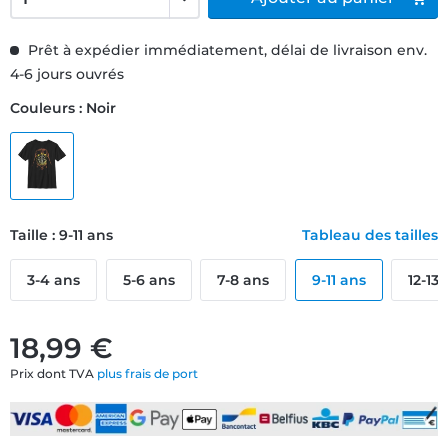
Prêt à expédier immédiatement, délai de livraison env.
4-6 jours ouvrés
Couleurs : Noir
Taille : 9-11 ans
Tableau des tailles
3-4 ans
5-6 ans
7-8 ans
9-11 ans
12-13
18,99 €
Prix dont TVA
plus frais de port