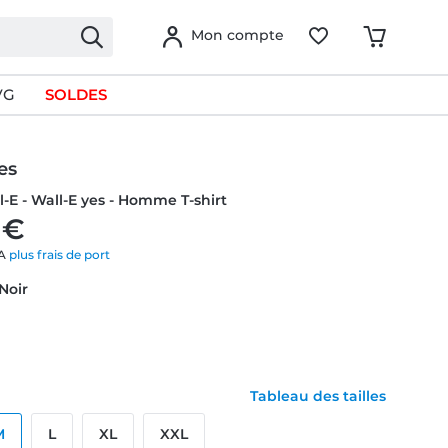
Mon compte
VG
SOLDES
es
ll-E - Wall-E yes - Homme T-shirt
 €
VA
plus frais de port
 Noir
Tableau des tailles
M
L
XL
XXL