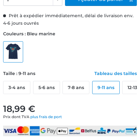
Prêt à expédier immédiatement, délai de livraison env.
4-6 jours ouvrés
Couleurs : Bleu marine
Taille : 9-11 ans
Tableau des tailles
3-4 ans
5-6 ans
7-8 ans
9-11 ans
12-13
18,99 €
Prix dont TVA
plus frais de port