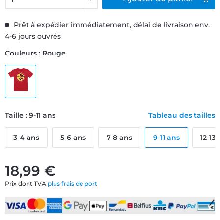
Prêt à expédier immédiatement, délai de livraison env.
4-6 jours ouvrés
Couleurs : Rouge
Taille : 9-11 ans
Tableau des tailles
3-4 ans
5-6 ans
7-8 ans
9-11 ans
12-13
18,99 €
Prix dont TVA
plus frais de port