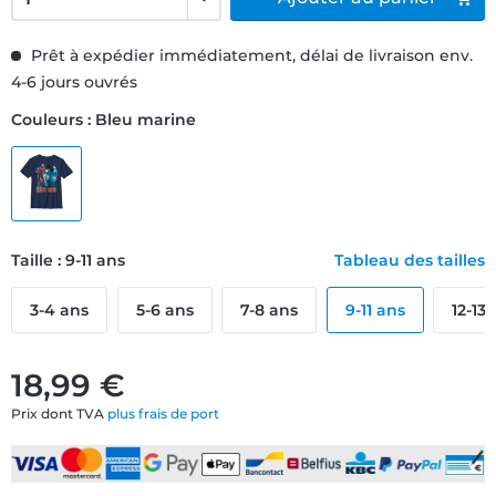
Prêt à expédier immédiatement, délai de livraison env.
4-6 jours ouvrés
Couleurs : Bleu marine
Taille : 9-11 ans
Tableau des tailles
3-4 ans
5-6 ans
7-8 ans
9-11 ans
12-13
18,99 €
Prix dont TVA
plus frais de port