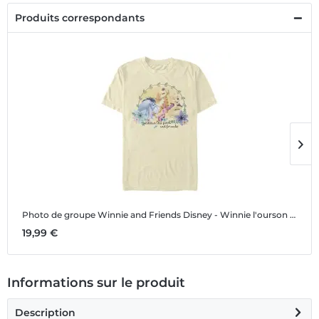
Produits correspondants
Photo de groupe Winnie and Friends
Disney - Winnie l'ourson - Photo de groupe Winnie and Friends - Homme T-shirt
P
19,99 €
1
Informations sur le produit
Description