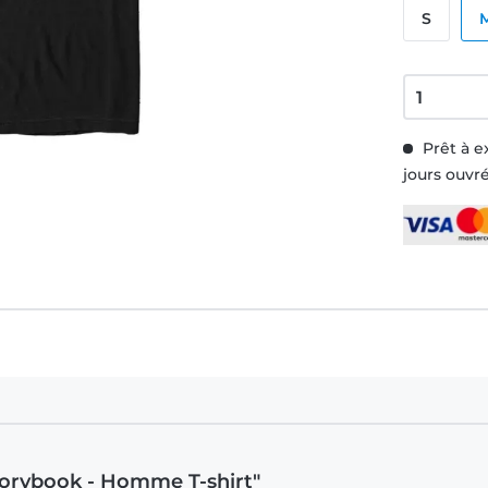
S
Prêt à e
jours ouvr
torybook - Homme T-shirt"