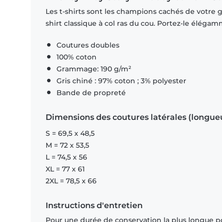
Les t-shirts sont les champions cachés de votre ga
shirt classique à col ras du cou. Portez-le éléga
Coutures doubles
100% coton
Grammage: 190 g/m²
Gris chiné : 97% coton ; 3% polyester
Bande de propreté
Dimensions des coutures latérales (longue
S = 69,5 x 48,5
M = 72 x 53,5
L = 74,5 x 56
XL = 77 x 61
2XL = 78,5 x 66
Instructions d'entretien
Pour une durée de conservation la plus longue p