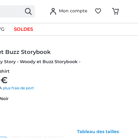
Mon compte
VG
SOLDES
t Buzz Storybook
oy Story - Woody et Buzz Storybook -
hirt
 €
VA
plus frais de port
 Noir
Tableau des tailles