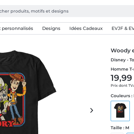
 personnalisés
Designs
Idées Cadeaux
EVJF & E
Woody e
Disney - T
Homme T-s
19,99
Prix dont T
Couleurs :
Taille : M