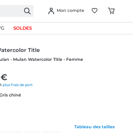
Mon compte
VG
SOLDES
tercolor Title
ulan - Mulan Watercolor Title - Femme
 €
VA
plus frais de port
 Gris chiné
Tableau des tailles