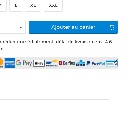
M
L
XL
XXL
Ajouter
au panier
xpédier immédiatement, délai de livraison env. 4-6
és