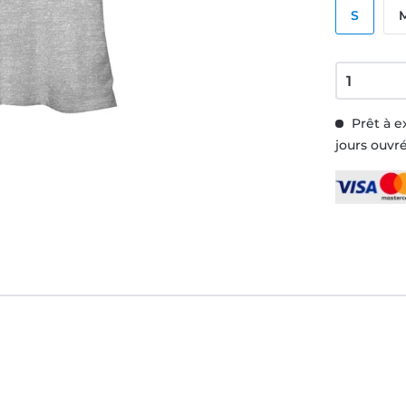
S
Prêt à e
jours ouvr