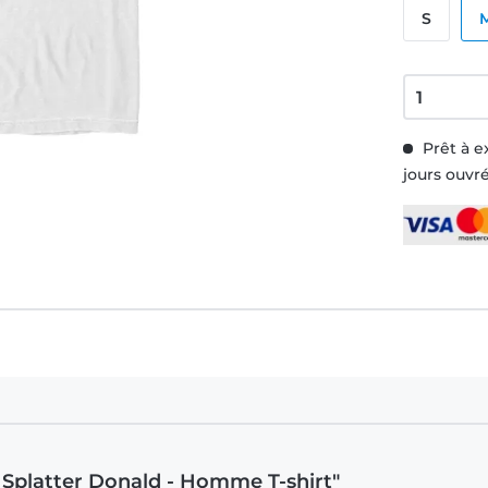
S
Prêt à e
jours ouvr
 Splatter Donald - Homme T-shirt"