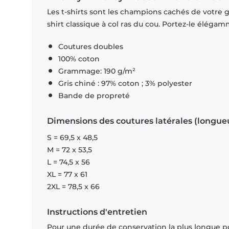
Les t-shirts sont les champions cachés de votre ga
shirt classique à col ras du cou. Portez-le éléga
Coutures doubles
100% coton
Grammage: 190 g/m²
Gris chiné : 97% coton ; 3% polyester
Bande de propreté
Dimensions des coutures latérales (longue
S = 69,5 x 48,5
M = 72 x 53,5
L = 74,5 x 56
XL = 77 x 61
2XL = 78,5 x 66
Instructions d'entretien
Pour une durée de conservation la plus longue p