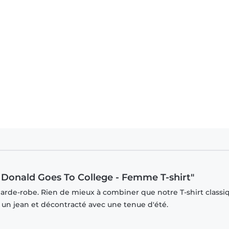
 - Donald Duck Donald Goes To College - Homme T-shirt
 Donald Goes To College - Femme T-shirt"
garde-robe. Rien de mieux à combiner que notre T-shirt classi
r un jean et décontracté avec une tenue d'été.