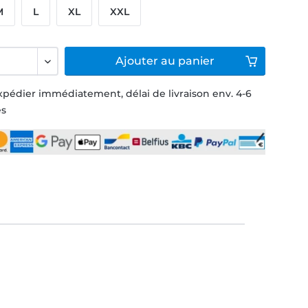
M
L
XL
XXL
Ajouter
au panier
xpédier immédiatement, délai de livraison env. 4-6
és