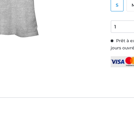
S
Prêt à e
jours ouvr