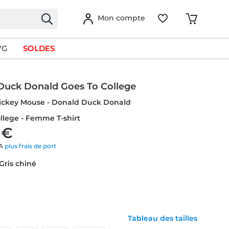
Mon compte
VG
SOLDES
Duck Donald Goes To College
Mickey Mouse - Donald Duck Donald
llege - Femme T-shirt
 €
VA
plus frais de port
 Gris chiné
Tableau des tailles