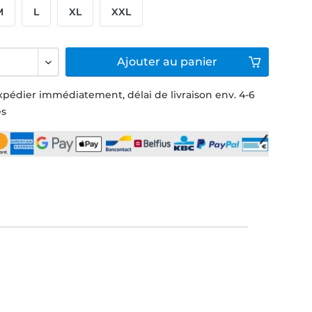
M
L
XL
XXL
Ajouter
au panier
xpédier immédiatement, délai de livraison env. 4-6
és