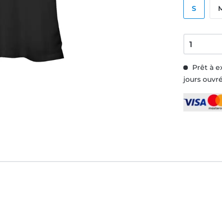
S
Prêt à e
jours ouvr