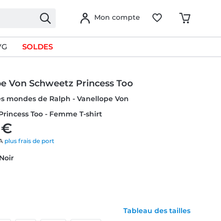
Mon compte
VG
SOLDES
pe Von Schweetz Princess Too
es mondes de Ralph - Vanellope Von
rincess Too - Femme T-shirt
 €
VA
plus frais de port
 Noir
Tableau des tailles