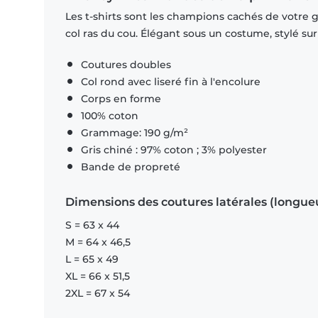
Les t-shirts sont les champions cachés de votre 
col ras du cou. Élégant sous un costume, stylé su
Coutures doubles
Col rond avec liseré fin à l'encolure
Corps en forme
100% coton
Grammage: 190 g/m²
Gris chiné : 97% coton ; 3% polyester
Bande de propreté
Dimensions des coutures latérales (longue
S = 63 x 44
M = 64 x 46,5
L = 65 x 49
XL = 66 x 51,5
2XL = 67 x 54