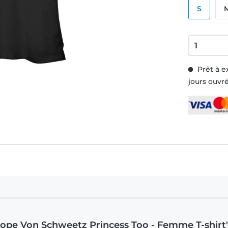
S
Prêt à e
jours ouvr
lope Von Schweetz Princess Too - Femme T-shirt