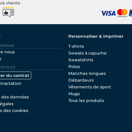
vis clients
r
Personnaliser & imprimer
REPRISE
T-shirts
de nous
Sweats à capuche
s
Sweatshirts
Polos
LÉGALES
Manches longues
ter du contrat
Débardeurs
étractation
Vêtements de sport
Mugs
n des données
Tous les produits
égales
s des cookies