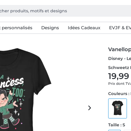
 personnalisés
Designs
Idées Cadeaux
EVJF & E
Vanello
Disney - L
Schweetz P
19,99
Prix dont T
Couleurs :
Taille : S