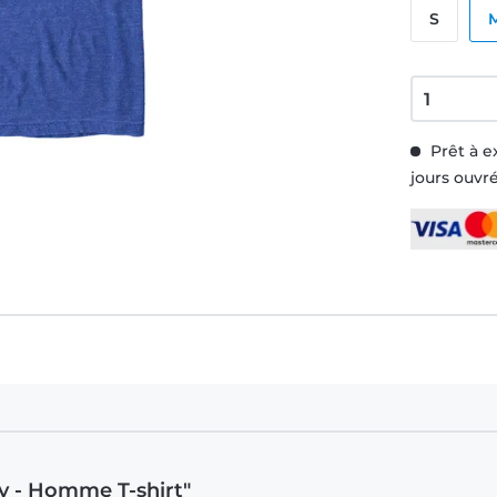
S
Prêt à e
jours ouvr
zy - Homme T-shirt"