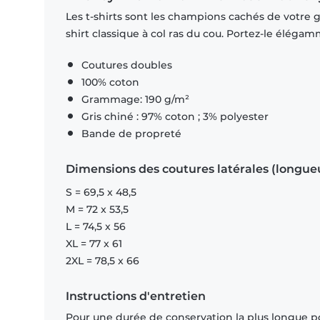
Les t-shirts sont les champions cachés de votre ga
shirt classique à col ras du cou. Portez-le éléga
Coutures doubles
100% coton
Grammage: 190 g/m²
Gris chiné : 97% coton ; 3% polyester
Bande de propreté
Dimensions des coutures latérales (longue
S = 69,5 x 48,5
M = 72 x 53,5
L = 74,5 x 56
XL = 77 x 61
2XL = 78,5 x 66
Instructions d'entretien
Pour une durée de conservation la plus longue p