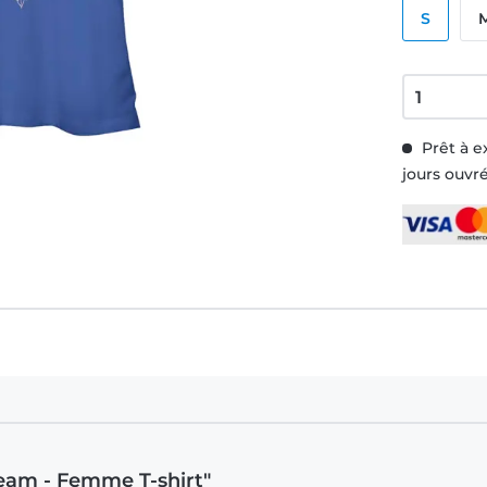
S
Prêt à e
jours ouvr
ream - Femme T-shirt"