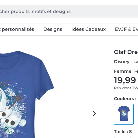
 personnalisés
Designs
Idées Cadeaux
EVJF & E
Olaf Dr
Disney - L
Femme T-s
19,99
Prix dont T
Couleurs :
Taille : S