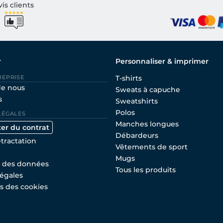
vis clients
r
Personnaliser & imprimer
REPRISE
T-shirts
de nous
Sweats à capuche
s
Sweatshirts
Polos
LÉGALES
Manches longues
ter du contrat
Débardeurs
étractation
Vêtements de sport
Mugs
n des données
Tous les produits
égales
s des cookies