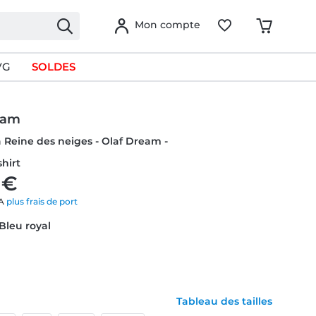
Mon compte
VG
SOLDES
eam
a Reine des neiges - Olaf Dream -
hirt
 €
VA
plus frais de port
 Bleu royal
Tableau des tailles