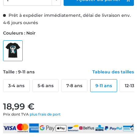
Prêt à expédier immédiatement, délai de livraison env.
4-6 jours ouvrés
Couleurs : Noir
Taille : 9-11 ans
Tableau des tailles
3-4 ans
5-6 ans
7-8 ans
9-11 ans
12-13
18,99 €
Prix dont TVA
plus frais de port