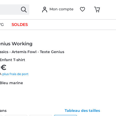
Mon compte
VG
SOLDES
enius Working
ssics - Artemis Fowl - Texte Genius
Enfant T-shirt
 €
VA
plus frais de port
 Bleu marine
1 ans
Tableau des tailles