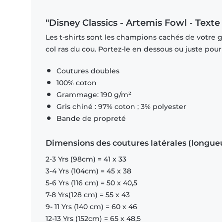
"Disney Classics - Artemis Fowl - Texte
Les t-shirts sont les champions cachés de votre 
col ras du cou. Portez-le en dessous ou juste pour l
Coutures doubles
100% coton
Grammage: 190 g/m²
Gris chiné : 97% coton ; 3% polyester
Bande de propreté
Dimensions des coutures latérales (longue
2-3 Yrs (98cm) = 41 x 33
3-4 Yrs (104cm) = 45 x 38
5-6 Yrs (116 cm) = 50 x 40,5
7-8 Yrs(128 cm) = 55 x 43
9- 11 Yrs (140 cm) = 60 x 46
12-13 Yrs (152cm) = 65 x 48,5