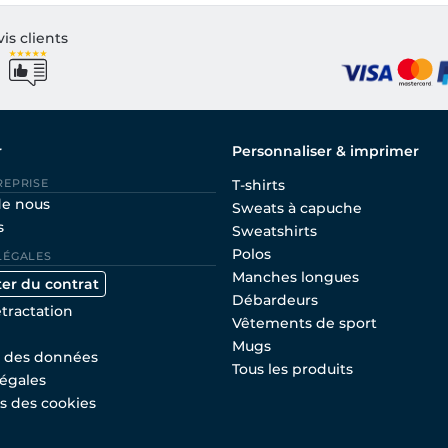
vis clients
r
Personnaliser & imprimer
REPRISE
T-shirts
de nous
Sweats à capuche
s
Sweatshirts
Polos
LÉGALES
Manches longues
ter du contrat
Débardeurs
étractation
Vêtements de sport
Mugs
n des données
Tous les produits
égales
s des cookies