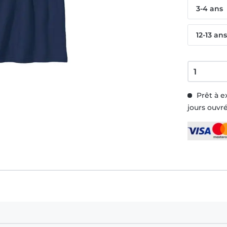
3-4 ans
12-13 an
Prêt à e
jours ouvr