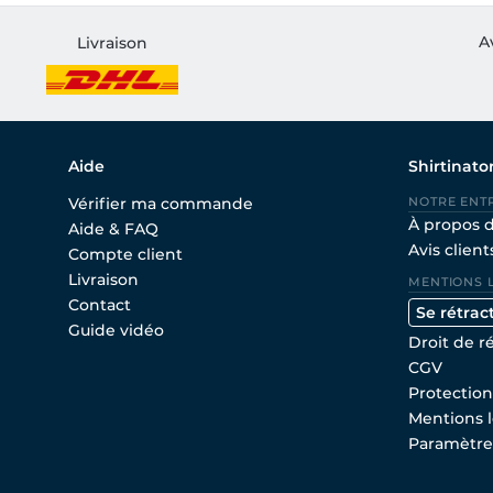
A
Livraison
Aide
Shirtinato
Vérifier ma commande
NOTRE ENT
À propos 
Aide & FAQ
Avis client
Compte client
Livraison
MENTIONS 
Contact
Se rétrac
Guide vidéo
Droit de r
CGV
Protectio
Mentions l
Paramètre