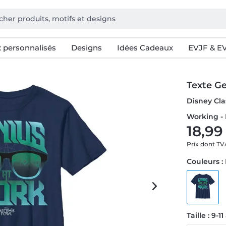
 personnalisés
Designs
Idées Cadeaux
EVJF & E
Texte G
Disney Cla
Working - 
18,99
Prix dont T
Couleurs :
Taille : 9-1