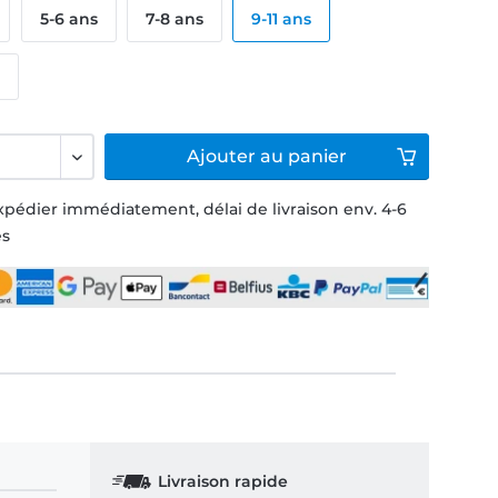
5-6 ans
7-8 ans
9-11 ans
s
Ajouter
au panier
xpédier immédiatement, délai de livraison env. 4-6
és
Livraison rapide