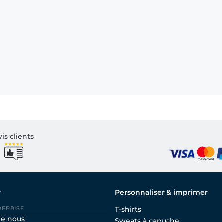
vis clients
r
Personnaliser & imprimer
REPRISE
T-shirts
de nous
Sweats à capuche