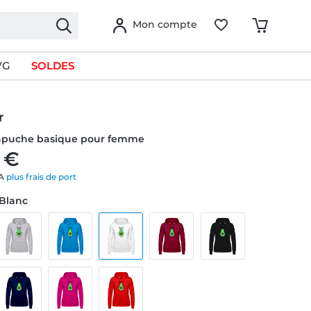
Mon compte
VG
SOLDES
r
apuche basique pour femme
 €
VA
plus frais de port
 Blanc