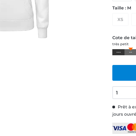
Taille : M
XS
Cote de tai
très petit
---
--
Prêt à e
jours ouvr