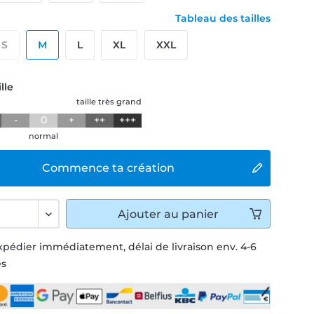
Tableau des tailles
S
M
L
XL
XXL
lle
taille très grand
-
0
+
++
+++
normal
Commence ta création
Ajouter
au panier
xpédier immédiatement, délai de livraison env. 4-6
és