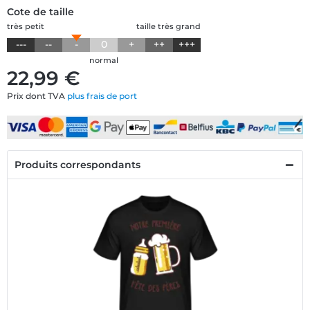
Cote de taille
très petit
taille très grand
---
--
-
0
+
++
+++
normal
22,99 €
Prix dont TVA
plus frais de port
Produits correspondants