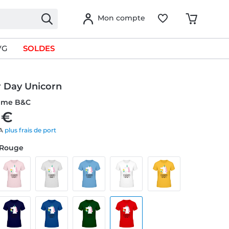
Mon compte
VG
SOLDES
Day Unicorn
emme B&C
 €
VA
plus frais de port
 Rouge