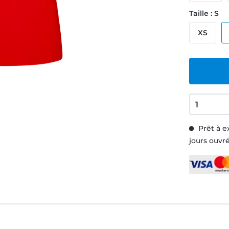
Taille : S
XS
Prêt à e
jours ouvr