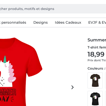
 personnalisés
Designs
Idées Cadeaux
EVJF & E
Summer 
T-shirt f
18,99
Prix dont T
Couleurs :