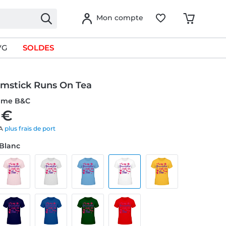
Mon compte
VG
SOLDES
mstick Runs On Tea
emme B&C
 €
VA
plus frais de port
 Blanc