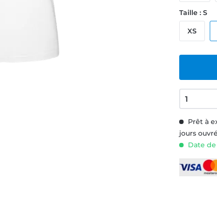
Taille : S
XS
Prêt à e
jours ouvr
Date de 