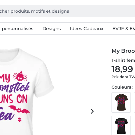
 personnalisés
Designs
Idées Cadeaux
EVJF & E
My Broo
T-shirt f
18,99
Prix dont T
Couleurs :