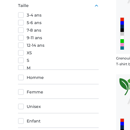
Pourpre
Taille
Orange
3-4 ans
Rouge
5-6 ans
7-8 ans
9-11 ans
12-14 ans
XS
S
M
L
Homme
XL
XXL
Femme
3XL
4XL
Unisex
5XL
Enfant