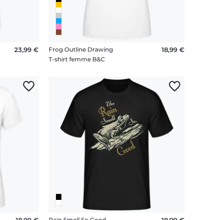
23,99 €
Frog Outline Drawing
18,99 €
T-shirt femme B&C
18,99 €
Rain Smell So Good
18,99 €