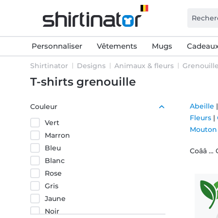
Personnaliser
Vêtements
Mugs
Cadeaux
Shirtinator
Designs
Animaux & fleurs
Grenouill
T-shirts grenouille
Abeille
Couleur
Fleurs
|
Vert
Mouton
Marron
Bleu
Coââ … Q
Blanc
Rose
Gris
Jaune
Noir