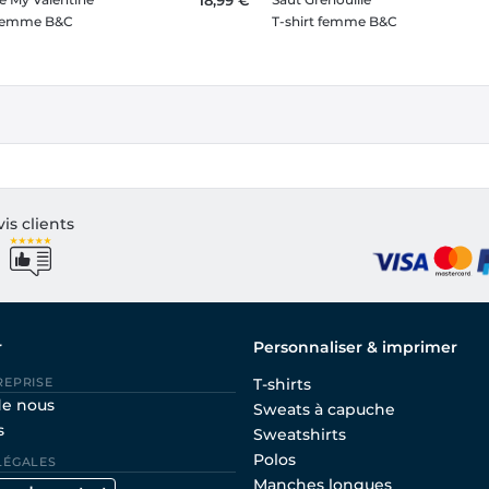
 femme B&C
T-shirt femme B&C
vis clients
r
Personnaliser & imprimer
REPRISE
T-shirts
de nous
Sweats à capuche
s
Sweatshirts
Polos
LÉGALES
Manches longues