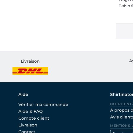
T-shirt
A
Livraison
Aide
Shirtinato
Vérifier ma commande
NOTRE ENT
À propos 
Aide & FAQ
Avis client
Compte client
Livraison
MENTIONS 
Contact