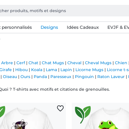
 personnalisés
Designs
Idées Cadeaux
EVJF & E
e
|
Arbre
|
Cerf
|
Chat
|
Chat Mugs
|
Cheval
|
Cheval Mugs
|
Chien
Girafe
|
Hibou
|
Koala
|
Lama
|
Lapin
|
Licorne Mugs
|
Licorne t-s
|
Oiseau
|
Ours
|
Panda
|
Paresseux
|
Pingouin
|
Raton Laveur
|
uoi ? T-shirts avec motifs et citations de grenouilles.