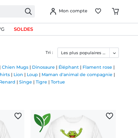
Mon compte
VG
SOLDES
Tri :
|
Chien Mugs
|
Dinosaure
|
Éléphant
|
Flament rose
|
hirts
|
Lion
|
Loup
|
Maman d'animal de compagnie
|
Renard
|
Singe
|
Tigre
|
Tortue