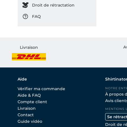
Droit de rétractation
FAQ
A
Livraison
Aide
Shirtinato
Vérifier ma commande
NOTRE ENT
À propos 
Aide & FAQ
Avis client
Compte client
Livraison
MENTIONS 
Contact
Se rétrac
Guide vidéo
Droit de r