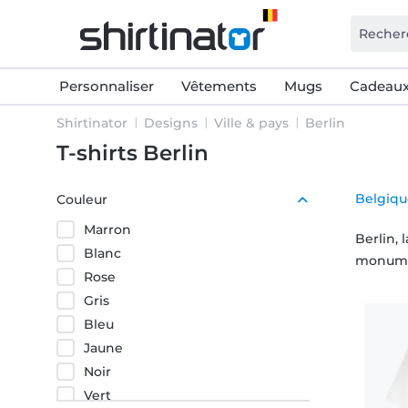
Personnaliser
Vêtements
Mugs
Cadeaux
Shirtinator
Designs
Ville & pays
Berlin
T-shirts Berlin
Belgiqu
Couleur
Marron
Berlin, 
Blanc
monumen
Rose
Gris
Bleu
Jaune
Noir
Vert