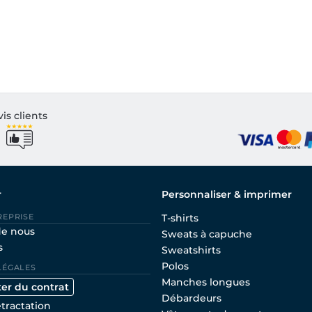
vis clients
r
Personnaliser & imprimer
REPRISE
T-shirts
de nous
Sweats à capuche
s
Sweatshirts
Polos
LÉGALES
Manches longues
ter du contrat
Débardeurs
étractation