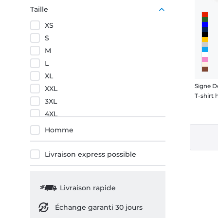
Rouge
Taille
XS
S
M
L
XL
Signe D
XXL
T-shir
3XL
4XL
5XL
Homme
Livraison express possible
Livraison rapide
Échange garanti 30 jours