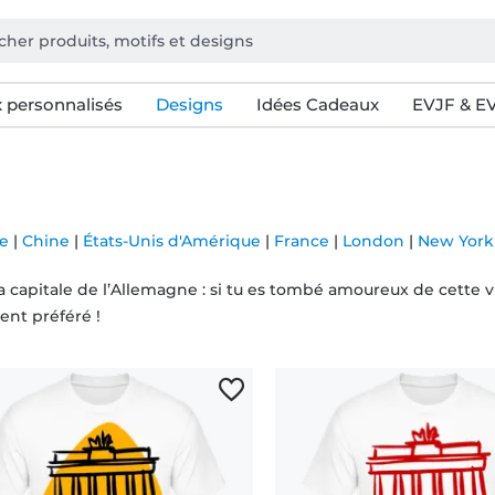
 personnalisés
Designs
Idées Cadeaux
EVJF & E
e
|
Chine
|
États-Unis d'Amérique
|
France
|
London
|
New York
la capitale de l’Allemagne : si tu es tombé amoureux de cette v
t préféré !