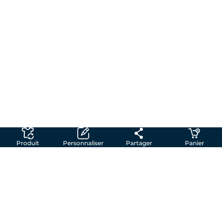
Produit
Personnaliser
Partager
Panier
Créez votre t-shirt personnalisé en toute
simplicité
Chez Shirtinator, on transforme vos idées en
vêtements uniques. Que vous prépariez un
cadeau, une surprise entre amis ou un