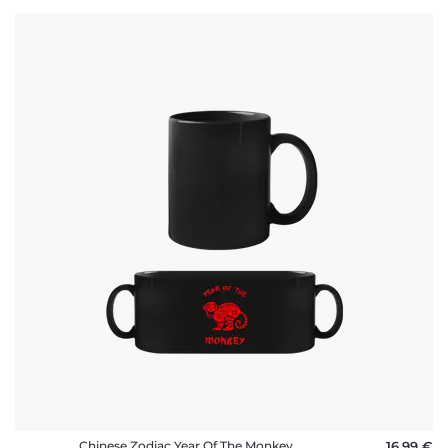
Chinese Zodiac Year Of The Monkey
16,99 €