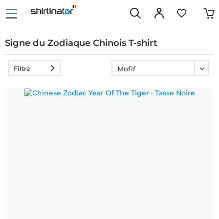
Signe du Zodiaque Chinois T-shirt
Filtre
Livraison
rapide
Échange
garanti 30
jours
Droit de
rétractation